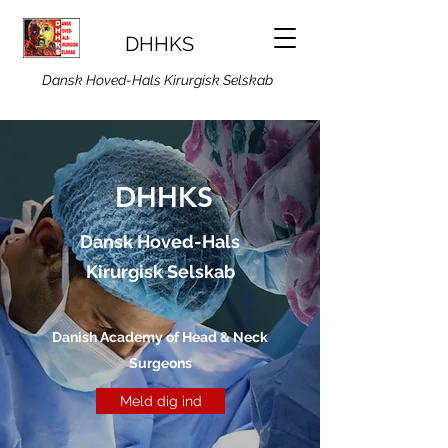
DHHKS
Dansk Hoved-Hals Kirurgisk Selskab
DHHKS
Dansk Hoved-Hals
Kirurgisk Selskab
Danish Academy of Head & Neck
Surgeons
Meld dig ind